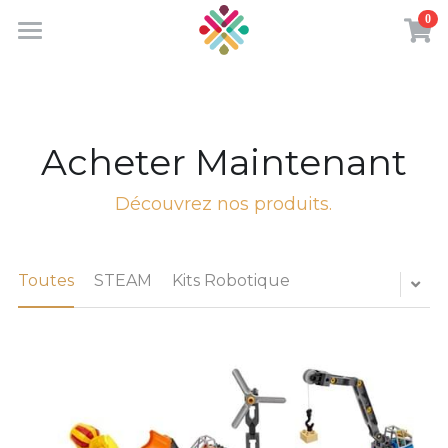
0
×
LES CATÉGORIES DE LA BOUTIQUE
Accueil
Toutes les catégories
contact@activelabs.ma
Acheter Maintenant
Découvrez nos produits.
Toutes
STEAM
Kits Robotique